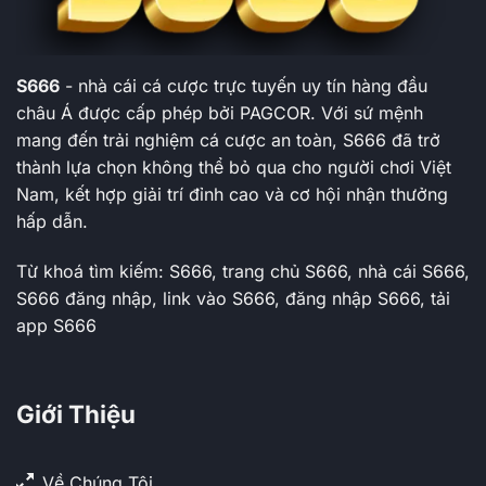
S666
- nhà cái cá cược trực tuyến uy tín hàng đầu
châu Á được cấp phép bởi PAGCOR. Với sứ mệnh
mang đến trải nghiệm cá cược an toàn, S666 đã trở
thành lựa chọn không thể bỏ qua cho người chơi Việt
Nam, kết hợp giải trí đỉnh cao và cơ hội nhận thưởng
hấp dẫn.
Từ khoá tìm kiếm: S666, trang chủ S666, nhà cái S666,
S666 đăng nhập, link vào S666, đăng nhập S666, tải
app S666
Giới Thiệu
Về Chúng Tôi