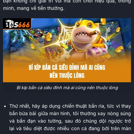
bạn không chỉ giải trí vui mà còn chơi hiệu quả, thông
minh, mang về tiền thưởng.
Bí kíp bắn cá siêu đỉnh mà ai cũng nên thuộc lòng
Thứ nhất, hãy áp dụng chiến thuật bắn ria, tức vì thay
bắn bừa bãi giữa màn hình, tôi thường xay nòng súng
và bắn đạn vào tường, sau đó chúng dội ngược trở
lại và tiêu diệt được nhiều con cá đang bởi trên màn