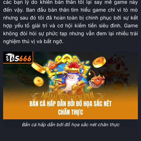
các bạn lý do khiến bản thân tôi lại say mê game này
đến vậy. Ban đầu bản thân tìm hiểu game chỉ vì tò mò
nhưng sau đó tôi đã hoàn toàn bị chinh phục bởi sự kết
hợp yếu tố giải trí và cơ hội kiếm tiền siêu đỉnh. Game
không đòi hỏi sự phức tạp nhưng vẫn đem lại nhiều trải
nghiệm thú vị và bất ngờ.
Bắn cá hấp dẫn bởi đồ họa sắc nét chân thực