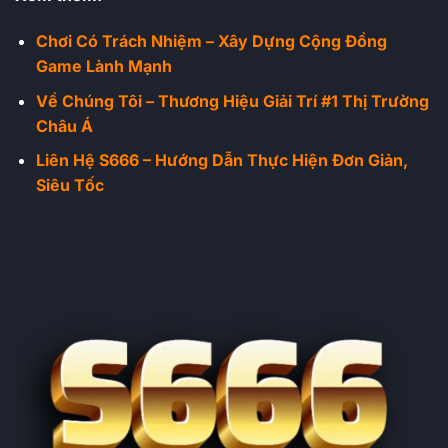
Chơi Có Trách Nhiệm – Xây Dựng Cộng Đồng
Game Lành Mạnh
Về Chúng Tôi – Thương Hiệu Giải Trí #1 Thị Trường
Châu Á
Liên Hệ S666 – Hướng Dẫn Thực Hiện Đơn Giản,
Siêu Tốc