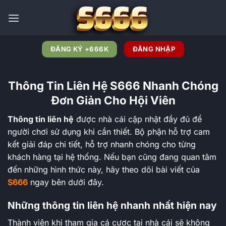
ĐĂNG KÝ +666K
ĐĂNG NHẬP
Thông Tin Liên Hệ S666 Nhanh Chóng
Đơn Giản Cho Hội Viên
Thông tin liên hệ
được nhà cái cập nhật đầy đủ để
người chơi sử dụng khi cần thiết. Bộ phận hỗ trợ cam
kết giải đáp chi tiết, hỗ trợ nhanh chóng cho từng
khách hàng tại hệ thống. Nếu bạn cũng đang quan tâm
đến những hình thức này, hãy theo dõi bài viết của
S666
ngay bên dưới đây.
Những thông tin liên hệ nhanh nhất hiện nay
Thành viên khi tham gia cá cược tại nhà cái sẽ không