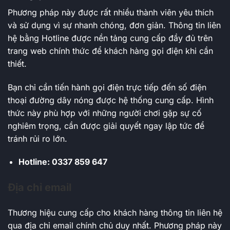
Phương pháp này được rất nhiều thành viên yêu thích
và sử dụng vì sự nhanh chóng, đơn giản. Thông tin liên
hệ bằng Hotline được nền tảng cung cấp đầy đủ trên
trang web chính thức để khách hàng gọi điện khi cần
thiết.
Bạn chỉ cần tiến hành gọi điện trực tiếp đến số điện
thoại đường dây nóng được hệ thống cung cấp. Hình
thức này phù hợp với những người chơi gặp sự cố
nghiêm trọng, cần được giải quyết ngay lập tức để
tránh rủi ro lớn.
Hotline: 0337 859 647
Địa chỉ email
Thương hiệu cung cấp cho khách hàng thông tin liên hệ
qua địa chỉ email chính chủ duy nhất. Phương pháp này