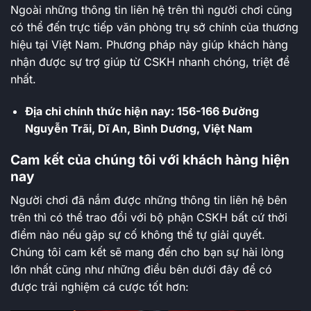
Ngoài những thông tin liên hệ trên thì người chơi cũng
có thể đến trực tiếp văn phòng trụ sở chính của thương
hiệu tại Việt Nam. Phương pháp này giúp khách hàng
nhận được sự trợ giúp từ CSKH nhanh chóng, triệt để
nhất.
Địa chỉ chính thức hiện nay: 156-166 Đường
Nguyễn Trãi, Dĩ An, Bình Dương, Việt Nam
Cam kết của chúng tôi với khách hàng hiện
nay
Người chơi đã nắm được những thông tin liên hệ bên
trên thì có thể trao đổi với bộ phận CSKH bất cứ thời
điểm nào nếu gặp sự cố không thể tự giải quyết.
Chúng tôi cam kết sẽ mang đến cho bạn sự hài lòng
lớn nhất cũng như những điều bên dưới đây để có
được trải nghiệm cá cược tốt hơn: