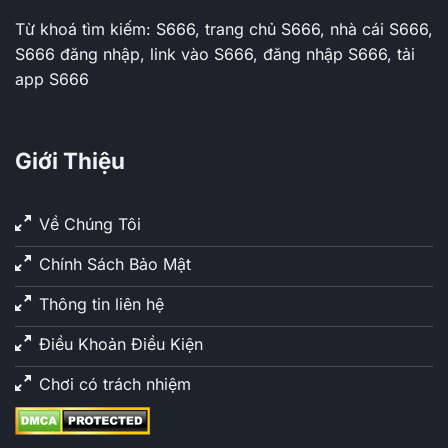
Từ khoá tìm kiếm: S666, trang chủ S666, nhà cái S666,
S666 đăng nhập, link vào S666, đăng nhập S666, tải
app S666
Giới Thiệu
Về Chúng Tôi
Chính Sách Bảo Mật
Thông tin liên hệ
Điều Khoản Điều Kiện
Chơi có trách nhiệm