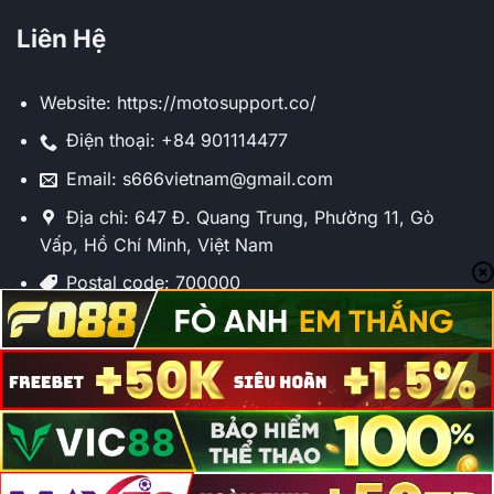
Liên Hệ
Website:
https://motosupport.co/
Điện thoại: +84 901114477
Email:
s666vietnam@gmail.com
Địa chỉ: 647 Đ. Quang Trung, Phường 11, Gò
Vấp, Hồ Chí Minh, Việt Nam
Postal code: 700000
Hashtag: #s666 #s666channel #S666dangnhap
#s666 #nhacais666 #linkvaos666 #s666hunet
#s666dangnhap