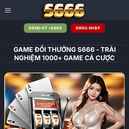
ĐĂNG KÝ +666K
ĐĂNG NHẬP
GAME ĐỔI THƯỞNG S666 - TRẢI
NGHIỆM 1000+ GAME CÁ CƯỢC