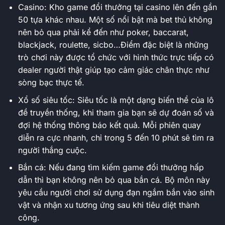
Casino: Kho game đổi thưởng tại casino lên đến gần
50 tựa khác nhau. Một số nổi bật mà bet thủ không
nên bỏ qua phải kể đến như poker, baccarat,
blackjack, roulette, sicbo…Điểm đặc biệt là những
trò chơi này được tổ chức với hình thức trực tiếp có
dealer người thật giúp tạo cảm giác chân thực như
sòng bạc thực tế.
Xổ số siêu tốc: Siêu tốc là một dạng biến thể của lô
đề truyền thống, khi tham gia bạn sẽ dự đoán số và
đợi hệ thống thông báo kết quả. Mỗi phiên quay
diễn ra cực nhanh, chỉ trong 5 đến 10 phút sẽ tìm ra
người thắng cuộc.
Bắn cá: Nếu đang tìm kiếm game đổi thưởng hấp
dẫn thì bạn không nên bỏ qua bắn cá. Bộ môn này
yêu cầu người chơi sử dụng đạn ngắm bắn vào sinh
vật và nhận xu tương ứng sau khi tiêu diệt thành
công.