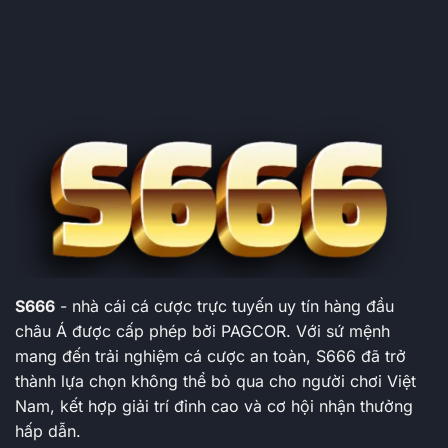
S666
- nhà cái cá cược trực tuyến uy tín hàng đầu
châu Á được cấp phép bởi PAGCOR. Với sứ mệnh
mang đến trải nghiệm cá cược an toàn, S666 đã trở
thành lựa chọn không thể bỏ qua cho người chơi Việt
Nam, kết hợp giải trí đỉnh cao và cơ hội nhận thưởng
hấp dẫn.