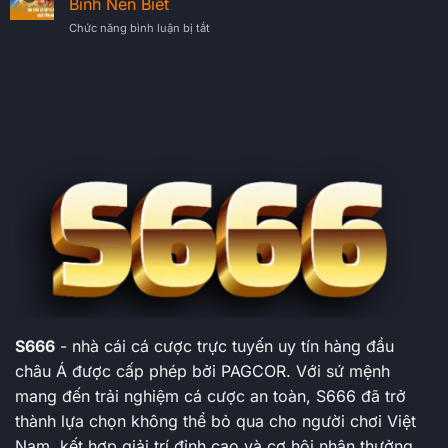
Cách
Binh Nên Biết
Cho
Các
Đánh
Newbie
Chức năng bình luận bị tắt
ở
Vòng
Để
Soi
Cược
Luôn
Cầu
Tại
Thắng
Là
S666
Gì?
Và
5
Mẹo
Phương
Hay
Pháp
Từ
Hiệu
Cao
Quả
Thủ
Tân
Binh
Nên
Biết
S666
- nhà cái cá cược trực tuyến uy tín hàng đầu
châu Á được cấp phép bởi PAGCOR. Với sứ mệnh
mang đến trải nghiệm cá cược an toàn, S666 đã trở
thành lựa chọn không thể bỏ qua cho người chơi Việt
Nam, kết hợp giải trí đỉnh cao và cơ hội nhận thưởng