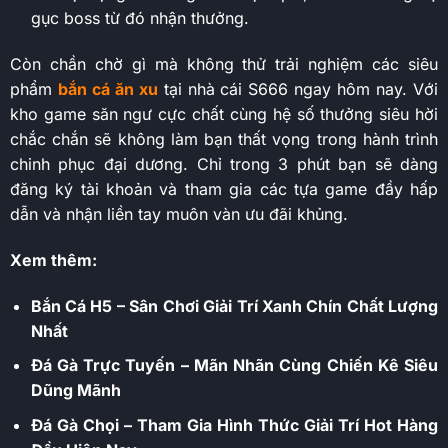
gục boss từ đó nhận thưởng.
Còn chần chờ gì mà không thử trải nghiệm các siêu
phẩm
bắn cá ăn xu
tại nhà cái S666 ngay hôm nay. Với
kho game săn ngư cực chất cùng hệ số thưởng siêu hời
chắc chắn sẽ không làm bạn thất vọng trong hành trình
chinh phục đại dương. Chỉ trong 3 phút bạn sẽ dàng
đăng ký tài khoản và tham gia các tựa game đầy hấp
dẫn và nhận liền tay muôn vàn ưu đãi khủng.
Xem thêm:
Bắn Cá H5 – Sân Chơi Giải Trí Xanh Chín Chất Lượng
Nhất
Đá Gà Trực Tuyến – Mãn Nhãn Cùng Chiến Kê Siêu
Dũng Mãnh
Đá Gà Chọi – Tham Gia Hình Thức Giải Trí Hot Hàng