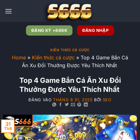
ĐĂNG KÝ +666K
ĐĂNG NHẬP
KIẾN THỨC CÁ CƯỢC
Home
»
Kiến thức cá cược
»
Top 4 Game Bắn Cá
Ăn Xu Đổi Thưởng Được Yêu Thích Nhất
Top 4 Game Bắn Cá Ăn Xu Đổi
Thưởng Được Yêu Thích Nhất
ĐĂNG VÀO
THÁNG 8 31, 2025
BỞI
SEO
31
Th8