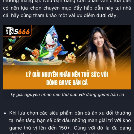
thưởng mang lại. Nếu bạn đang còn phân vân chưa biết
có nên lựa chọn chuyên mục đầy hấp dẫn này tại nhà
cái hãy cùng tham khảo một vài ưu điểm dưới đây:
Lý giải nguyên nhân nên thử sức với dòng game bắn cá
Khi lựa chọn các siêu phẩm bắn cá ăn xu đổi thưởng
tại nền tảng bạn sẽ bắt đầu những màn giải trí với kho
game thú vị lên đến 150+. Cùng với đó là đa dạng