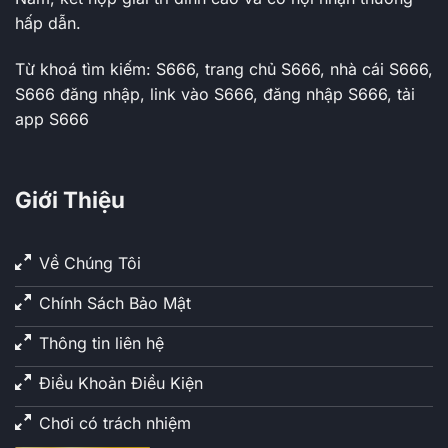
hấp dẫn.
Từ khoá tìm kiếm: S666, trang chủ S666, nhà cái S666,
S666 đăng nhập, link vào S666, đăng nhập S666, tải
app S666
Giới Thiệu
Về Chúng Tôi
Chính Sách Bảo Mật
Thông tin liên hệ
Điều Khoản Điều Kiện
Chơi có trách nhiệm