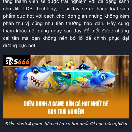
tảng thành viên sẽ được trải nghiệm với đa dạng sảnh
như Jili, LDB, TechPlay,….Tại đây sẽ có hàng loạt siêu
phẩm cực hot với cách chơi đơn giản nhưng không kém
phần thú vị cũng như tiền thưởng hấp dẫn. Hãy cùng
tham khảo nội dung ngay sau đây để biết được những
cái tên mà bạn không nên bỏ lỡ để chinh phục đại
dương cực hot!
Điểm danh 4 game bắn cá ăn xu hot nhất để bạn trải nghiệm