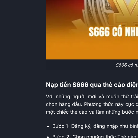
S666 có n
Nạp tiền S666 qua thẻ cào điện
Với những người mới và muốn thử trải
chọn hàng đầu. Phương thức này cực đ
một chiếc thẻ cào và làm những bước n
Bước 1: Đăng ký, đăng nhập như bình
Bước 2: Chọn phương thức Thẻ cào đ