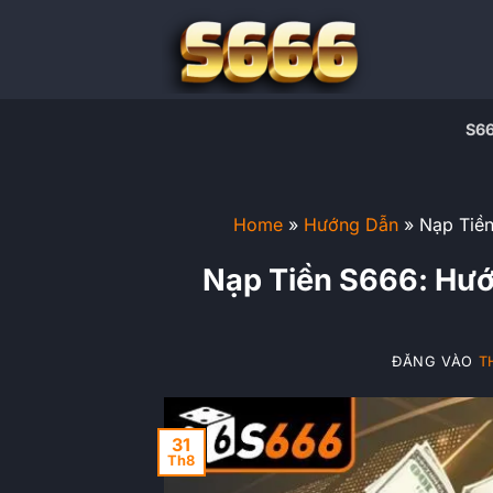
S6
Home
»
Hướng Dẫn
»
Nạp Tiề
Nạp Tiền S666: Hư
ĐĂNG VÀO
T
31
Th8