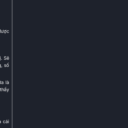
được
ị. Sẽ
g, số
ữa là
 thấy
 cái