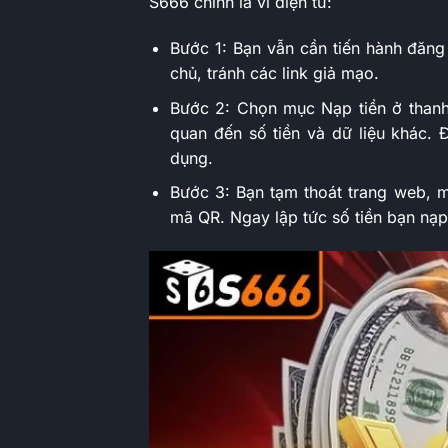
S666 chính là ví điện tử:
Bước 1: Bạn vẫn cần tiến hành đăng
chủ, tránh các link giả mạo.
Bước 2: Chọn mục Nạp tiền ở thanh 
quan đến số tiền và dữ liệu khác. 
dụng.
Bước 3: Bạn tạm thoát trang web, m
mã QR. Ngay lập tức số tiền bạn nạp