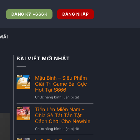
ĐĂNG KÝ +666K
ĐĂNG NHẬP
MÃI
BÀI VIẾT MỚI NHẤT
Mậu Binh – Siêu Phẩm
Giải Trí Game Bài Cực
Hot Tại S666
Chức năng bình luận bị tắt
ở
Mậu
Binh
Tiến Lên Miền Nam –
–
Chia Sẻ Tất Tần Tật
Siêu
Cách Chơi Cho Newbie
Phẩm
Chức năng bình luận bị tắt
ở
Giải
Tiến
Trí
Lên
Game