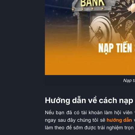
Nạp t
Hướng dẫn về cách nạp ti
Nếu bạn đã có tài khoản làm hội viên 
ngay sau đây chúng tôi sẽ
hướng dẫn
v
làm theo để sớm được trải nghiệm trọn 