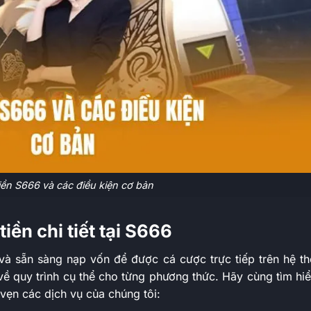
iền S666 và các điều kiện cơ bản
ền chi tiết tại S666
và sẵn sàng nạp vốn để được cá cược trực tiếp trên hệ t
ề quy trình cụ thể cho từng phương thức. Hãy cùng tìm hi
vẹn các dịch vụ của chúng tôi: