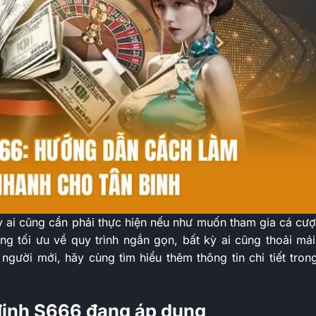
ỳ ai cũng cần phải thực hiện nếu như muốn tham gia cá cượ
ắng tối ưu về quy trình ngắn gọn, bất kỳ ai cũng thoải má
người mới, hãy cùng tìm hiểu thêm thông tin chi tiết tron
định S666 đang áp dụng