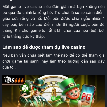
Một game live casino siêu đơn giản mà bạn không nên
bỏ qua đó chính là rồng hổ. Trò chơi là sự so sánh điểm
giữa cửa rồng và hổ. Mỗi bên được chia ngẫu nhiên 1
cây bài, bên nào cao điểm hơn thì người cược bên đó
thắng. Khi chơi game tôi rất ít khi chọn cửa hòa (tie), bởi
tỷ lệ thắng cực kỳ thấp.
Làm sao để được tham dự live casino
Nếu bạn vẫn chưa biết làm thế nào để có thể tham gia
chơi game tại sảnh, hãy làm theo hướng dẫn sau đây
của tôi: