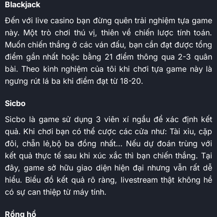
Blackjack
Đến với live casino bạn đừng quên trải nghiệm tựa game
này. Một trò chơi thú vị, thiên về chiến lược tính toán.
Muốn chiến thắng ở các ván đấu, bạn cần đạt được tổng
điểm gần nhất hoặc bằng 21 điểm thông qua 2-3 quân
bài. Theo kinh nghiệm của tôi khi chơi tựa game này là
ngưng rút lá ba khi điểm đạt từ 18-20.
Sicbo
Sicbo là game sử dụng 3 viên xí ngầu để xác định kết
quả. Khi chơi bạn có thể cược các cửa như: Tài xỉu, cặp
đôi, chẵn lẻ,bộ ba đồng nhất… Nếu dự đoán trùng với
kết quả thực tế sau khi xúc xắc thì bạn chiến thắng. Tại
đây, game sở hữu giao diện hiện đại nhưng vẫn rất dễ
hiểu. Biểu đồ kết quả rõ ràng, livestream thật không hề
có sự can thiệp từ máy tính.
Rổng hổ