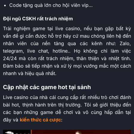
Code tặng quà lớn cho hội viên vip…
Đội ngũ CSKH rất trách nhiệm
Trải nghiệm game tại live casino, nếu bạn gặp bất kỳ
vấn đề gì cần được hỗ trợ hãy cứ mau chóng liên hệ đến
nhân viên của nền tảng qua các kênh như: Zalo,
telegram, live chat, hotline.. Họ không chỉ làm việc
24/24 mà còn rất trách nhiệm, thân thiện và nhiệt tình.
Đảm bảo sẽ tiếp nhận và xử lý mọi vướng mắc một cách
nhanh và hiệu quả nhất.
Cập nhật các game hot tại sảnh
Live casino của nhà cái cung cấp rất nhiều trò chơi đánh
bài hot, thịnh hành trên thị trường. Tôi sẽ giới thiệu đến
các bạn những game dễ chơi và vô cùng hấp dẫn tại
đây và
kiến thức cá cược
: