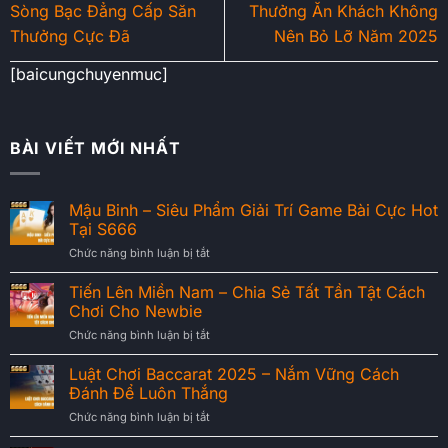
Sòng Bạc Đẳng Cấp Săn
Thưởng Ăn Khách Không
Thưởng Cực Đã
Nên Bỏ Lỡ Năm 2025
[baicungchuyenmuc]
BÀI VIẾT MỚI NHẤT
Mậu Binh – Siêu Phẩm Giải Trí Game Bài Cực Hot
Tại S666
Chức năng bình luận bị tắt
ở
Mậu
Binh
Tiến Lên Miền Nam – Chia Sẻ Tất Tần Tật Cách
–
Chơi Cho Newbie
Siêu
Chức năng bình luận bị tắt
ở
Phẩm
Tiến
Giải
Lên
Luật Chơi Baccarat 2025 – Nắm Vững Cách
Trí
Miền
Game
Đánh Để Luôn Thắng
Nam
Bài
Chức năng bình luận bị tắt
ở
–
Cực
Luật
Chia
Hot