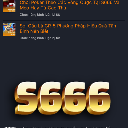
Chơi
Chơi Poker Theo Các Vòng Cược Tại S666 Và
Sẻ
Tại
Baccarat
Tất
Mẹo Hay Từ Cao Thủ
S666
2025
Tần
Chức năng bình luận bị tắt
ở
–
Tật
Chơi
Nắm
Cách
Poker
Soi Cầu Là Gì? 5 Phương Pháp Hiệu Quả Tân
Vững
Chơi
Theo
Cách
Binh Nên Biết
Cho
Các
Đánh
Newbie
Chức năng bình luận bị tắt
ở
Vòng
Để
Soi
Cược
Luôn
Cầu
Tại
Thắng
Là
S666
Gì?
Và
5
Mẹo
Phương
Hay
Pháp
Từ
Hiệu
Cao
Quả
Thủ
Tân
Binh
Nên
Biết