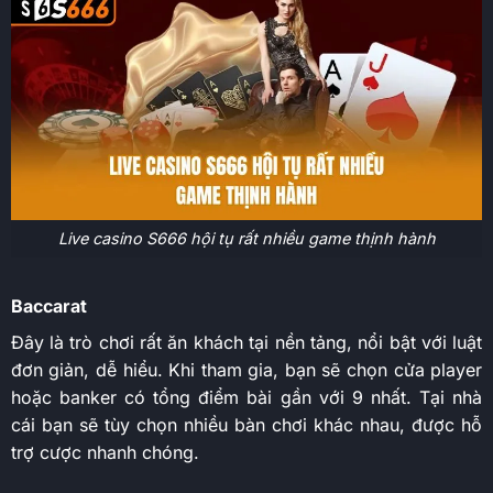
Live casino S666 hội tụ rất nhiều game thịnh hành
Baccarat
Đây là trò chơi rất ăn khách tại nền tảng, nổi bật với luật
đơn giản, dễ hiểu. Khi tham gia, bạn sẽ chọn cửa player
hoặc banker có tổng điểm bài gần với 9 nhất. Tại nhà
cái bạn sẽ tùy chọn nhiều bàn chơi khác nhau, được hỗ
trợ cược nhanh chóng.