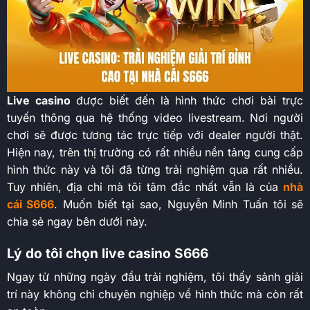
Live casino
được biết đến là hình thức chơi bài trực
tuyến thông qua hệ thống video livestream. Nơi người
chơi sẽ được tương tác trực tiếp với dealer người thật.
Hiện nay, trên thị trường có rất nhiều nền tảng cung cấp
hình thức này và tôi đã từng trải nghiệm qua rất nhiều.
Tuy nhiên, địa chỉ mà tôi tâm đắc nhất vẫn là của
nhà
cái S666
. Muốn biết tại sao, Nguyễn Minh Tuấn tôi sẽ
chia sẻ ngay bên dưới này.
Lý do tôi chọn live casino S666
Ngay từ những ngày đầu trải nghiệm, tôi thấy sảnh giải
trí này không chỉ chuyên nghiệp về hình thức mà còn rất