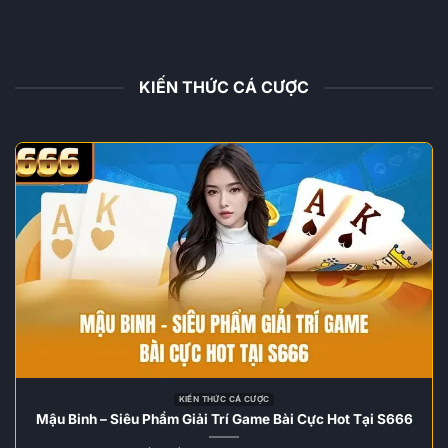
KIẾN THỨC CÁ CƯỢC
KIẾN THỨC CÁ CƯỢC
Mậu Binh – Siêu Phẩm Giải Trí Game Bài Cực Hot Tại S666