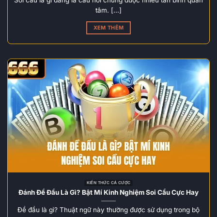
tâm. [...]
XEM THÊM
KIẾN THỨC CÁ CƯỢC
Đánh Đề Đầu Là Gì? Bật Mí Kinh Nghiệm Soi Cầu Cực Hay
Đề đầu là gì? Thuật ngữ này thường được sử dụng trong bộ