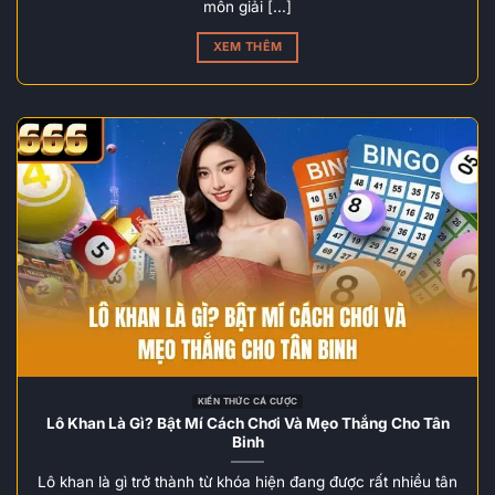
môn giải [...]
XEM THÊM
KIẾN THỨC CÁ CƯỢC
Lô Khan Là Gì? Bật Mí Cách Chơi Và Mẹo Thắng Cho Tân
Binh
Lô khan là gì trở thành từ khóa hiện đang được rất nhiều tân