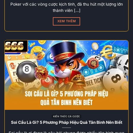
Poker với các vòng cược kịch tính, đã thu hút một lượng lớn
thành viên [...]
XEM THÊM
KIẾN THỨC CÁ CƯỢC
Soi Cầu Là Gì? 5 Phương Pháp Hiệu Quả Tân Binh Nên Biết
Soi cầu là gì đang là câu hỏi chung được nhiều tân binh quan