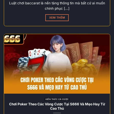
Luật chơi baccarat là nền tảng thông tin mà bất cứ ai muốn
chinh phục [...]
XEM THÊM
KIẾN THỨC CÁ CƯỢC
Chơi Poker Theo Các Vòng Cược Tại S666 Và Mẹo Hay Từ
Cao Thủ