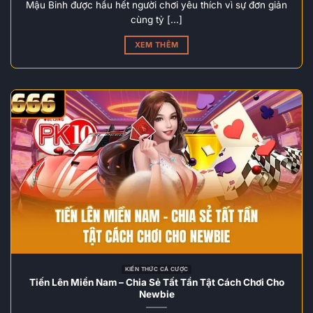
Mậu Binh được hầu hết người chơi yêu thích vì sự đơn giản
cùng tỷ [...]
XEM THÊM
KIẾN THỨC CÁ CƯỢC
Tiến Lên Miền Nam – Chia Sẻ Tất Tần Tật Cách Chơi Cho
Newbie